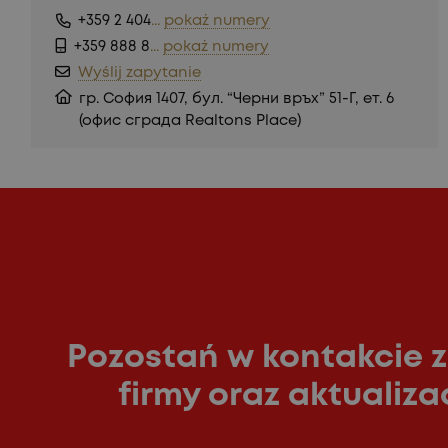
+359 2 404
...
pokaż numery
+359 888 8
...
pokaż numery
Wyślij zapytanie
гр. София 1407, бул. “Черни връх” 51-Г, ет. 6
(офис сграда Realtons Place)
Pozostań w kontakcie 
firmy oraz aktualiz