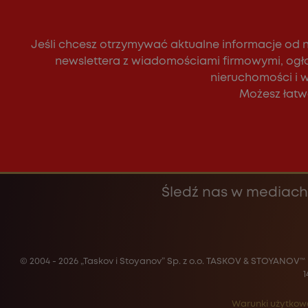
Jeśli chcesz otrzymywać aktualne informacje od 
newslettera z wiadomościami firmowymi, ogł
nieruchomości i 
Możesz łatwo
Śledź nas w mediach
© 2004 - 2026 „Taskov i Stoyanov” Sp. z o.o. TASKOV & STOYANOV™
1
Warunki użytkow