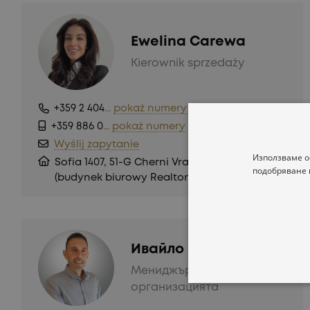
Ewelina Carewa
Kierownik sprzedaży
+359 2 404
...
pokaż numery
+359 886 0
...
pokaż numery
Wyślij zapytanie
Използваме о
Sofia 1407, 51-G Cherni Vrah Blvd., 6 piętro
подобряване 
(budynek biurowy Realtons Place)
Ивайло Янков
Мениджър по
организацията