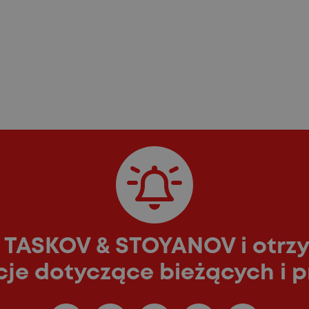
z TASKOV & STOYANOV i otrz
acje dotyczące bieżących i p