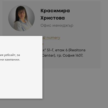
Красимира
Христова
Офис мениджър
+359 886 5
...
pokaż numery
Wyślij zapytanie
бул. "Черни връх" 51-Г, етаж 6 (Realtons
я уебсайт, за
Place Business Center), гр. София 1407,
 ни кампании.
България