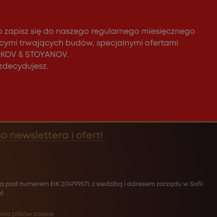
b zapisz się do naszego regularnego miesięcznego
cymi trwających budów, specjalnymi ofertami
ASKOV & STOYANOV.
 zdecydujesz.
o newslettera i ofert!
 pod numerem EIK 204799571, z siedzibą i adresem zarządu w Sofii
e)
nia plików cookie