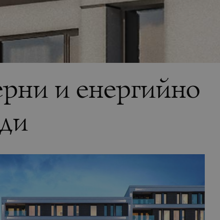
рни и енергийно
ади