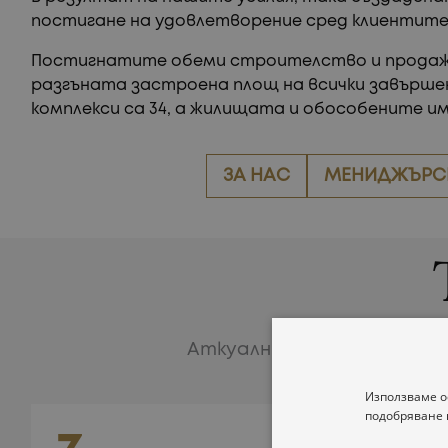
постигане на удовлетворение сред клиентите
Постигнатите обеми строителство и продажб
разгъната застроена площ на всички завършен
комплекси са 34, а жилищата и обособените им
ЗА НАС
МЕНИДЖЪРСК
Аткуални проекти във фа
Използваме о
подобряване 