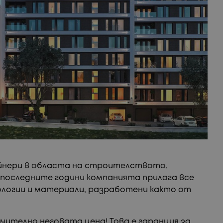
айнери в областа на строителството,
 последните години компанията прилага все
ологии и материали, разработени както от
ително неговата цена! Това е гаранция за