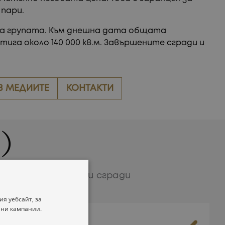
пари.
а групата. Към днешна дата общата
га около 140 000 кв.м. Завършените сгради и
В МЕДИИТЕ
КОНТАКТИ
)
 скоро стартиращи сгради
я уебсайт, за
 ни кампании.