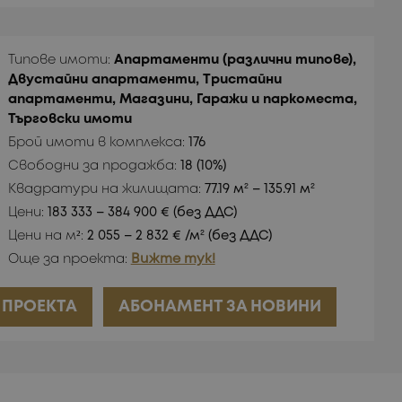
Типове имоти:
Апартаменти (различни типове),
Двустайни апартаменти, Тристайни
апартаменти, Магазини, Гаражи и паркоместа,
Търговски имоти
Брой имоти в комплекса:
176
Свободни за продажба:
18 (10%)
Квадратури на жилищата:
77.19 м² – 135.91 м²
Цени:
183 333 – 384 900 € (без ДДС)
Цени на м²:
2 055 – 2 832 € /м² (без ДДС)
Още за проекта:
Вижте тук!
 ПРОЕКТА
АБОНАМЕНТ ЗА НОВИНИ