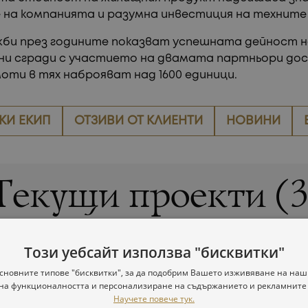
 на компанията и разумна инвестиция на техните 
и през годините показват успешната дейност н
и сгради с участието на двамата партньори дости
оти в тях наброяват над 1600 единици.
И ЕКИП
ОТЗИВИ ОТ КЛИЕНТИ
НОВИНИ
Текущи проекти (3
за строеж или предварителни продажби на
Този уебсайт използва "бисквитки"
сновните типове "бисквитки", за да подобрим Вашето изживяване на наши
на функционалността и персонализиране на съдържанието и рекламните
Научете повече тук.