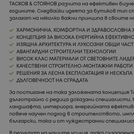
ТАСКОВ & СТОЯНОВ разчита на ефективен бизнес
годините. Следвайки идеята за бутиков тип
залагат на няколко важни принципа в своите н
ХАРМОНИЧНА, КОМФОРТНА И ЗДРАВОСЛОВНА
КОНЦЕПЦИЯ ЗА ВИСОКА ЕНЕРГИЙНА ЕФЕКТИВН
ИЗЯЩНА АРХИТЕКТУРА И ЛУКСОЗНИ ОБЩИ ЧАС
АВАНГАРДНИ СТРОИТЕЛНИ ТЕХНОЛОГИИ
ВИСОК КЛАС МАТЕРИАЛИ ОТ СВЕТОВНИТЕ ЛИДЕ
КАЧЕСТВЕНИ СТРОИТЕЛНО-МОНТАЖНИ РАБОТИ
РЕШЕНИЯ ЗА ЛЕСНА ЕКСПЛОАТАЦИЯ И НЕСКЪП
ДЪЛГОВЕЧНОСТ НА СГРАДАТА
За постигане на така заложената концепция 
дълготрайно с редица доказани специалисти,
ландшафта, интериора, енергийната ефективно
повече научен подход в строителството, имп
български, така и от чуждестранни специалис
В резултат на нашите усилия, така създадена