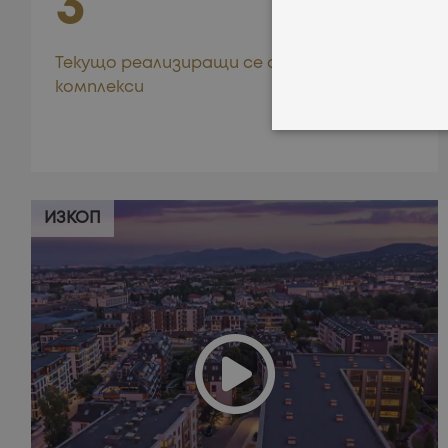
3
Хармони
Текущо реализиращи се сгради и
комплекси
в енерг
ИЗКОП
сгради