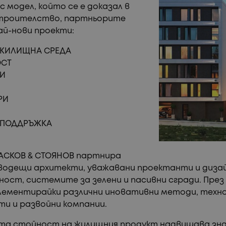
 модел, който се е доказал в
 строителство, партньорите
ай-нови проекти:
 ЖИЛИЩНА СРЕДА
ОСТ
ТИ
РИ
А ПОДДРЪЖКА
ТАСКОВ & СТОЯНОВ партнира
 водещи архитекти, уважавани проектанти и диз
ст, системите за зелени и пасивни сгради. През
лементирайки различни иновативни методи, техн
ти и развойни компании.
та стойност на жилищния продукт надвишава знач