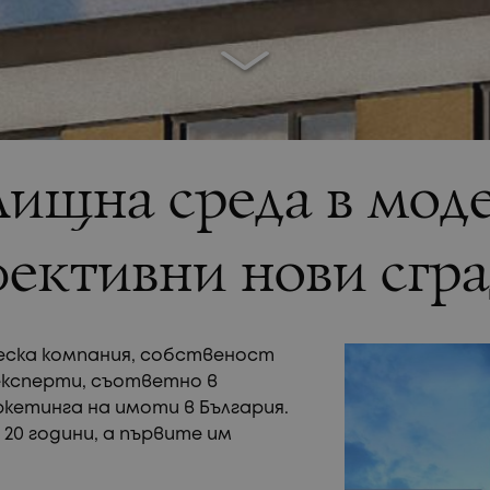
ищна среда в моде
ективни нови сгр
еска компания, собственост
експерти, съответно в
етинга на имоти в България.
0 години, а първите им