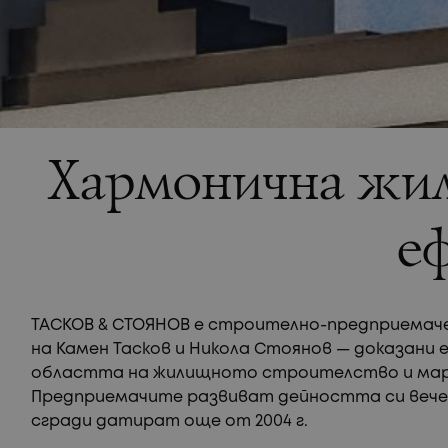
Хармонична жил
еф
ТАСКОВ & СТОЯНОВ е строително-предприемач
на Камен Тасков и Никола Стоянов — доказани 
областта на жилищното строителство и марк
Предприемачите развиват дейността си вече 2
сгради датират още от 2004 г.