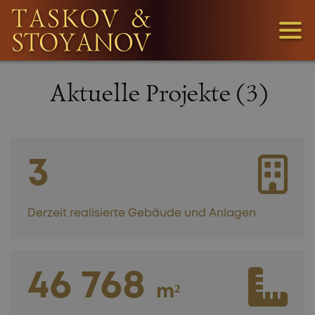
3
Aktuelle Projekte (3)
1
36
3
Derzeit realisierte Gebäude und Anlagen
46 768
WIR SUCHEN
m²
GRUNDSTÜCKE!