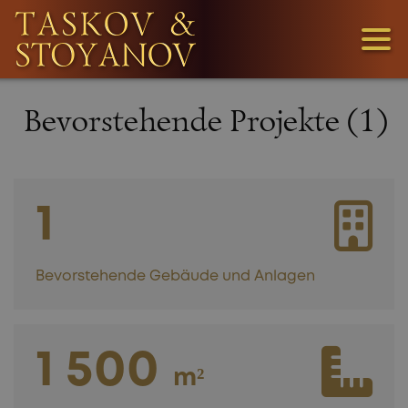
3
Bevorstehende Projekte (1)
1
36
1
Bevorstehende Gebäude und Anlagen
1 500
WIR SUCHEN
m²
GRUNDSTÜCKE!