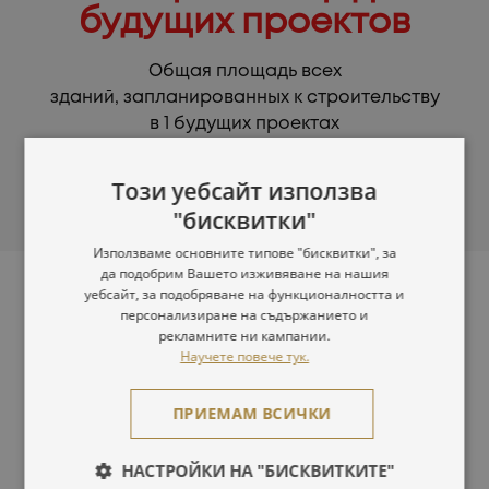
будущих проектов
Общая площадь всех
зданий, запланированных к строительству
в 1 будущих проектах
Този уебсайт използва
"бисквитки"
Използваме основните типове "бисквитки", за
да подобрим Вашето изживяване на нашия
Наши награды и отличия
уебсайт, за подобряване на функционалността и
персонализиране на съдържанието и
рекламните ни кампании.
Научете повече тук.
ПРИЕМАМ ВСИЧКИ
НАСТРОЙКИ НА "БИСКВИТКИТЕ"