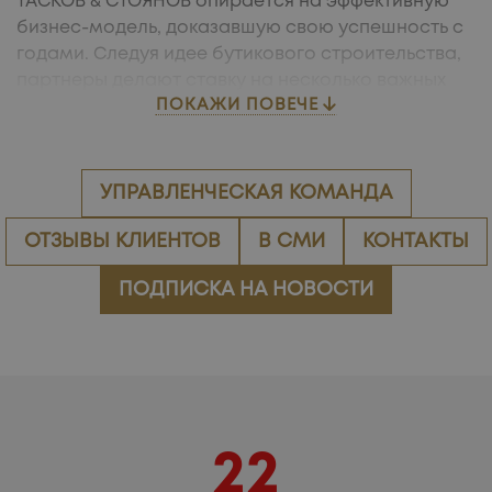
ТАСКОВ & СТОЯНОВ опирается на эффективную
бизнес-модель, доказавшую свою успешность с
годами. Следуя идее бутикового строительства,
партнеры делают ставку на несколько важных
ПОКАЖИ ПОВЕЧЕ
принципов в своих новейших проектах:
ГАРМОНИЧНАЯ, КОМФОРТНАЯ И ЗДОРОВАЯ
ЖИЛАЯ СРЕДА
УПРАВЛЕНЧЕСКАЯ КОМАНДА
КОНЦЕПЦИЯ ВЫСОКОЙ
ЭНЕРГОЭФФЕКТИВНОСТИ
ОТЗЫВЫ КЛИЕНТОВ
В СМИ
КОНТАКТЫ
ИЗЯЩНАЯ АРХИТЕКТУРА И РОСКОШНЫЕ ОБЩИЕ
ЗОНЫ
ПОДПИСКА НА НОВОСТИ
АВАНГАРДНЫЕ СТРОИТЕЛЬНЫЕ ТЕХНОЛОГИИ
ВЫСОКОКАЧЕСТВЕННЫЕ МАТЕРИАЛЫ ОТ
МИРОВЫХ ЛИДЕРОВ
КАЧЕСТВЕННЫЕ СТРОИТЕЛЬНО-МОНТАЖНЫЕ
РАБОТЫ
РЕШЕНИЯ ДЛЯ ЛЕГКОЙ ЭКСПЛУАТАЦИИ И
22
НЕДОРОГОГО ОБСЛУЖИВАНИЯ