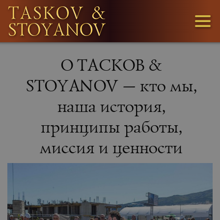
3
О ТАСКОВ &
1
STOYANOV — кто мы,
наша история,
36
принципы работы,
миссия и ценности
МЫ
ИЩЕМ