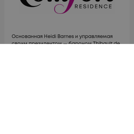
Основанная Heidi Barnes и управляемая
своим президентом — бароном Thibault de
Saint Vincent более 20 лет, сегодня BARNES
является ведущим международным
агентством для элитной жилой
недвижимости. Для наших клиентов во
Франции и по всему миру, а теперь и в
Болгарии, мы предлагаем
персонализированное обслуживание в
сфере продажи и аренды элитной
недвижимости — престижные апартаменты
и пентхаусы в столицах и крупных городах,
элегантные таунхаусы и частные
резиденции, роскошные виллы в всемирно