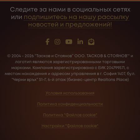
уделяя внимание каждой детали, которая
Следите за нами в социальных сетях
способствует ощущению гармонии,
или
подпишитесь на нашу рассылку
безопасности и бескомпромиссного качества
новостей и предложений!
жизни — именно таких, какие выбирают L'Avenue
Premium Residences в качестве своего дома.
Этот проект обещает стать новым лицом
элитного жилья в Софии, домом для людей с
© 2004 - 2026 “Тасков и Стоянов” ООО. ТАСКОВ & СТОЯНОВ™ и
утонченным вкусом, высокими требованиями и
логотип являются зарегистрированными торговыми
стремлением к гармонии между природой,
марками. Компания зарегистрирована с ЕИК 204799571, с
местом нахождения и адресом управления в г. София 1407, бул.
архитектурой и повседневной жизнью.
“Черни връх” 51-Г, 6-й этаж (бизнес-центр Realtons Place)
Подробная информация доступна на
Условия использования
официальном сайте.
Политика конфиденциальности
Политика "Файлов cookie"
Настройки "Файлов cookie"