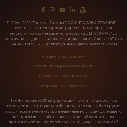
варианте, что поможет им сделать выбор дома,
максимально отвечающего их потребностям и
желаниям. Мы ожидаем начала строительства.
© 2004 - 2026 “Тасков и Стоянов” ООО. ТАСКОВ & СТОЯНОВ™ и
логотип являются зарегистрированными торговыми
Это уникальное возвращение нашей компании к
марками. Компания зарегистрирована с ЕИК 204799571, с
развитию новых жилых и курортных зданий и
местом нахождения и адресом управления в г. София 1407, бул.
комплексов в ведущем болгарском горном
“Черни връх” 51-Г, 6-й этаж (бизнес-центр Realtons Place)
курорте Банско.
Условия использования
В настоящее время у нас есть общая концепция
Политика конфиденциальности
метода Монте-Неве, которая описана ниже:
Политика "Файлов cookie"
Каждый из шести домов в комплексе имеет 3
Настройки "Файлов cookie"
этажа, их общая площадь варьируется от
примерно 200 до 250 квадратных метров, а
количество спален может составлять от 4 до 6 в
Все фотографии, 3D визуализации, тексты, видеоролики,
графические материалы и баннеры, а также любые другие
зависимости от пожеланий покупателя.
графические элементы, размещенные на страницах нашего
сайта, являются собственностью нашей компании или
В каждом доме на первом этаже расположена
принадлежат нашим партнерам, и защищены законом об
большая гостиная, визуально и физически